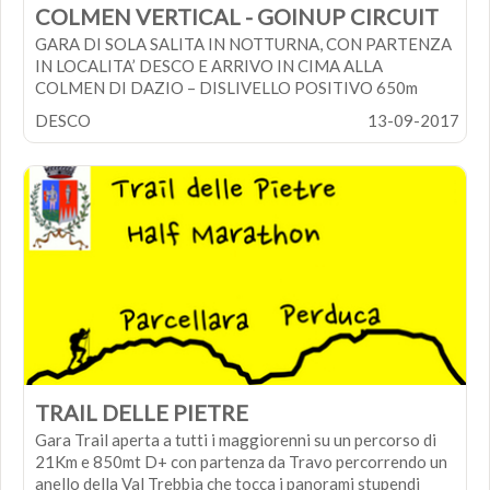
il giorno della gara dovrà pervenire anche copia del
COLMEN VERTICAL - GOINUP CIRCUIT
certificato medico in corso di validità.
GARA DI SOLA SALITA IN NOTTURNA, CON PARTENZA
IN LOCALITA’ DESCO E ARRIVO IN CIMA ALLA
COLMEN DI DAZIO – DISLIVELLO POSITIVO 650m
DESCO
13-09-2017
Località: Desco/Colmen
Ritrovo: 18:30
Partenza: 20:00
COSTO ISCRIZIONE: 10 Euro
Apertura iscrizioni: 1 Agosto
Chiusura iscrizioni: 12 Settembre
TRAIL DELLE PIETRE
Gara Trail aperta a tutti i maggiorenni su un percorso di
21Km e 850mt D+ con partenza da Travo percorrendo un
anello della Val Trebbia che tocca i panorami stupendi