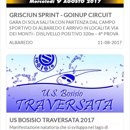
LUNGO fino al 14 Agosto € 20,00 comprensivo di pranzo
e pacco gara per i primi 150 iscritti -
GRISCIUN SPRINT - GOINUP CIRCUIT
GARA DI SOLA SALITA CON PARTENZA DAL CAMPO
SPORTIVO DI ALBAREDO E ARRIVO IN LOCALITA’ VIA
DEI MONTI– DISLIVELLO POSITIVO 320m – 4° PROVA
CIRCUTO GOinUPLocalità: Albaredo
ALBAREDO
11-08-2017
Ritrovo: 18:30
Partenza: 20:00
COSTO ISCRIZIONE: 10 Euro
Apertura iscrizioni:16 luglio 2017
Chiusura iscrioni: 8 Agosto 2017
US BOSISIO TRAVERSATA 2017
Manifestazione natatoria che si sviluppa nel lago di