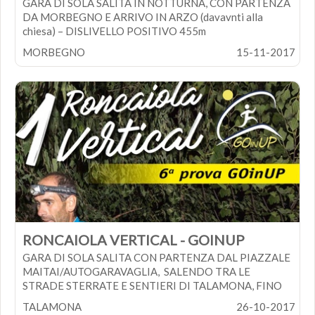
GARA DI SOLA SALITA IN NOTTURNA, CON PARTENZA
DA MORBEGNO E ARRIVO IN ARZO (davavnti alla
chiesa) – DISLIVELLO POSITIVO 455m
MORBEGNO
15-11-2017
Ritrovo: 18:30
Partenza: 20:00
COSTO ISCRIZIONE: 10 Euro
Il pagamento dell' iscrizione deve avvenire in contanti
presso CRAZY IDEA Castione e/o Morbegno
RONCAIOLA VERTICAL - GOINUP
GARA DI SOLA SALITA CON PARTENZA DAL PIAZZALE
CIRCUIT
MAITAI/AUTOGARAVAGLIA, SALENDO TRA LE
STRADE STERRATE E SENTIERI DI TALAMONA, FINO
AL PONTE DEI FRATI, BREVE DISCESA FINO
TALAMONA
26-10-2017
ALL’ARRIVO AL TEMPIETTO DEGLI ALPINI AL