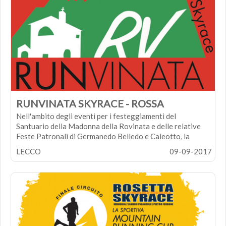
fino ai 1241mt del Magnodeno, sotto l'imponente
bastionata del Resegone.
RUNVINATA SKYRACE - ROSSA
Nell'ambito degli eventi per i festeggiamenti del
Santuario della Madonna della Rovinata e delle relative
Feste Patronali di Germanedo Belledo e Caleotto, la
Runvinata è una gara di corsa in montagna non
LECCO
09-09-2017
competitiva aperta a tutti su tre diversi percorsi sui
bellissimi sentieri, purtroppo sconosciuti ai più, che
partono dalle ultime case dei rioni lecchesi per arrivare
fino ai 1241mt del Magnodeno, sotto l'imponente
bastionata del Resegone.