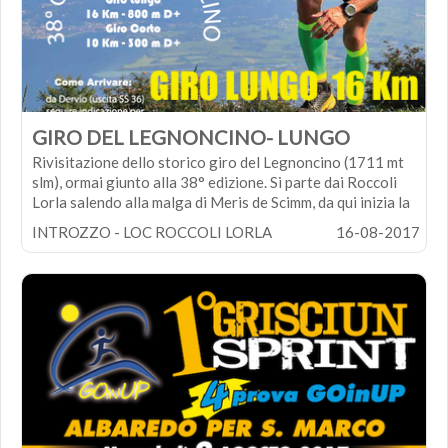
Ritrovo ore 8:30 Piazzale Roccoli Lorla - Partenza ore
10:00
COSTI ISCRIZIONE:
CORTO € 5,00 partecipazione gara - € 15,00
partecipazione e pranzo
GIRO DEL LEGNONCINO- LUNGO
Rivisitazione dello storico giro del Legnoncino (1711 mt
slm), ormai giunto alla 38° edizione. Si parte dai Roccoli
Lorla salendo alla malga di Meris de Scimm, da qui inizia la
discesa verso le località di Lavadee e Subiale, da qui si
INTROZZO - LOC ROCCOLI LORLA
16-08-2017
raggiunge l’abitato di Sommafiume. A questo punto inizia
la salita che passando dai Roccoli d’Artesso e poi dai
Roccoli Lorla, termina alla chiesetta di San Sfirio posta
sull’anticima del Legnoncino. Dalla Chiesetta si scende
lungo la strada militare fino all’arrivo dei Roccoli
Lorla.GIRO LUNGO ( partecipazione consentita ad atleti
ed atlete che abbiano compiuto 18 anni)
Ritrovo ore 8:30 Piazzale Roccoli Lorla - Partenza ore
9:30
COSTI ISCRIZIONE: