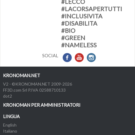
#LECCO
#LACORSAPERTUTTI
#INCLUSIVITA
#DISABILITA
#BIO
#GREEN
#NAMELESS
SOCIAL
KRONOMAN.NET
V2 - ©KRONOMAN.NET 2009-2026
FF3D.com Srl P.IVA 02588710133
dot2
KRONOMAN PER AMMINISTRATORI
LINGUA
English
Italiano