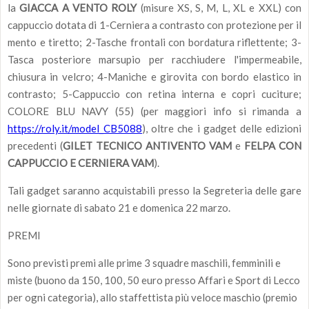
la
GIACCA A VENTO ROLY
(misure XS, S, M, L, XL e XXL) con
cappuccio dotata di 1-Cerniera a contrasto con protezione per il
mento e tiretto; 2-Tasche frontali con bordatura riflettente; 3-
Tasca posteriore marsupio per racchiudere l'impermeabile,
chiusura in velcro; 4-Maniche e girovita con bordo elastico in
contrasto; 5-Cappuccio con retina interna e copri cuciture;
COLORE BLU NAVY (55) (per maggiori info si rimanda a
https://roly.it/model_CB5088
), oltre che i gadget delle edizioni
precedenti (
GILET TECNICO ANTIVENTO VAM
e
FELPA CON
CAPPUCCIO E CERNIERA VAM
).
Tali gadget saranno acquistabili presso la Segreteria delle gare
nelle giornate di sabato 21 e domenica 22 marzo.
PREMI
Sono previsti premi alle prime 3 squadre maschili, femminili e
miste (buono da 150, 100, 50 euro presso Affari e Sport di Lecco
per ogni categoria), allo staffettista più veloce maschio (premio