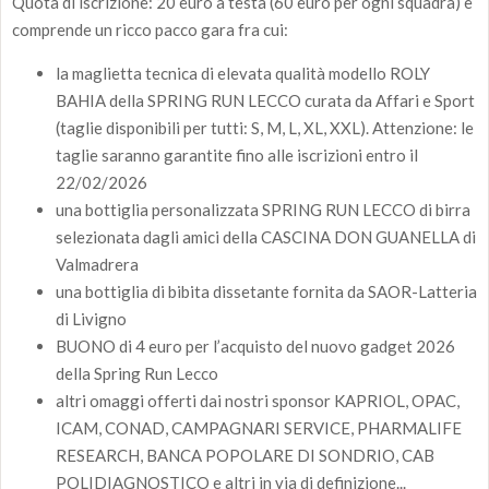
Quota di iscrizione: 20 euro a testa (60 euro per ogni squadra) e
comprende un ricco pacco gara fra cui:
la maglietta tecnica di elevata qualità modello ROLY
BAHIA della SPRING RUN LECCO curata da Affari e Sport
(taglie disponibili per tutti: S, M, L, XL, XXL). Attenzione: le
taglie saranno garantite fino alle iscrizioni entro il
22/02/2026
una bottiglia personalizzata SPRING RUN LECCO di birra
selezionata dagli amici della CASCINA DON GUANELLA di
Valmadrera
una bottiglia di bibita dissetante fornita da SAOR-Latteria
di Livigno
BUONO di 4 euro per l’acquisto del nuovo gadget 2026
della Spring Run Lecco
altri omaggi offerti dai nostri sponsor KAPRIOL, OPAC,
ICAM, CONAD, CAMPAGNARI SERVICE, PHARMALIFE
RESEARCH, BANCA POPOLARE DI SONDRIO, CAB
POLIDIAGNOSTICO e altri in via di definizione...