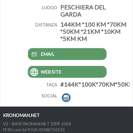
PESCHIERA DEL
LUOGO
GARDA
144KM *100 KM *70KM
DISTANZA
*50KM *21KM *10KM
*5KM KM
EMAIL
WEB SITE
#144K*100K*70KM*50K
TAGS
SOCIAL
KRONOMAN.NET
V2 - ©KRONOMAN.NET 2009-2026
FF3D.com Srl P.IVA 02588710133