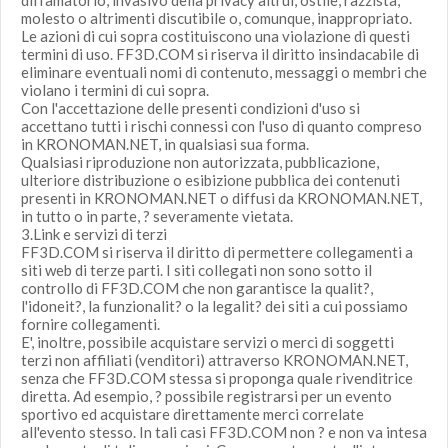
diffamatorio, invasivo della privacy altrui, ostile, razzista,
molesto o altrimenti discutibile o, comunque, inappropriato.
Le azioni di cui sopra costituiscono una violazione di questi
termini di uso. FF3D.COM si riserva il diritto insindacabile di
eliminare eventuali nomi di contenuto, messaggi o membri che
violano i termini di cui sopra.
Con l'accettazione delle presenti condizioni d'uso si
accettano tutti i rischi connessi con l'uso di quanto compreso
in KRONOMAN.NET, in qualsiasi sua forma.
Qualsiasi riproduzione non autorizzata, pubblicazione,
ulteriore distribuzione o esibizione pubblica dei contenuti
presenti in KRONOMAN.NET o diffusi da KRONOMAN.NET,
in tutto o in parte, ? severamente vietata.
3.Link e servizi di terzi
FF3D.COM si riserva il diritto di permettere collegamenti a
siti web di terze parti. I siti collegati non sono sotto il
controllo di FF3D.COM che non garantisce la qualit?,
l'idoneit?, la funzionalit? o la legalit? dei siti a cui possiamo
fornire collegamenti.
E', inoltre, possibile acquistare servizi o merci di soggetti
terzi non affiliati (venditori) attraverso KRONOMAN.NET,
senza che FF3D.COM stessa si proponga quale rivenditrice
diretta. Ad esempio, ? possibile registrarsi per un evento
sportivo ed acquistare direttamente merci correlate
all'evento stesso. In tali casi FF3D.COM non ? e non va intesa