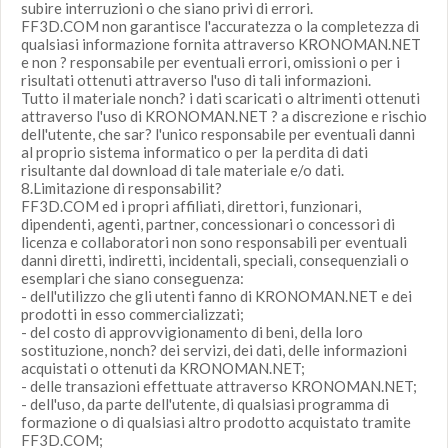
subire interruzioni o che siano privi di errori.
FF3D.COM non garantisce l'accuratezza o la completezza di
qualsiasi informazione fornita attraverso KRONOMAN.NET
e non ? responsabile per eventuali errori, omissioni o per i
risultati ottenuti attraverso l'uso di tali informazioni.
Tutto il materiale nonch? i dati scaricati o altrimenti ottenuti
attraverso l'uso di KRONOMAN.NET ? a discrezione e rischio
dell'utente, che sar? l'unico responsabile per eventuali danni
al proprio sistema informatico o per la perdita di dati
risultante dal download di tale materiale e/o dati.
8.Limitazione di responsabilit?
FF3D.COM ed i propri affiliati, direttori, funzionari,
dipendenti, agenti, partner, concessionari o concessori di
licenza e collaboratori non sono responsabili per eventuali
danni diretti, indiretti, incidentali, speciali, consequenziali o
esemplari che siano conseguenza:
- dell'utilizzo che gli utenti fanno di KRONOMAN.NET e dei
prodotti in esso commercializzati;
- del costo di approvvigionamento di beni, della loro
sostituzione, nonch? dei servizi, dei dati, delle informazioni
acquistati o ottenuti da KRONOMAN.NET;
- delle transazioni effettuate attraverso KRONOMAN.NET;
- dell'uso, da parte dell'utente, di qualsiasi programma di
formazione o di qualsiasi altro prodotto acquistato tramite
FF3D.COM;