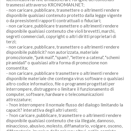
trasmessi attraverso KRONOMAN.NET;
- non caricare, pubblicare, trasmettere o altrimenti rendere
disponibile qualsiasi contenuto protetto dalla legge vigente
o da preesistenti rapporti contrattuali o fiduciari;
- non caricare, pubblicare trasmettere o altrimenti rendere
disponibile qualsiasi contenuto che violi brevetti, marchi,
segreti commerciali, copyright o altri diritti proprietari di
terzi;
- non caricare, pubblicare, trasmettere o altrimenti rendere
disponibile pubblicit? non autorizzata, materiale
promozionale, "junk mail", "spam?, "lettere a catena", "schemi
piramidali" o qualsiasi altra forma di promozione non
consentita;
- non caricare, pubblicare trasmettere o altrimenti rendere
disponibile materiale che contenga virus software o qualsiasi
altro codice informatico, file o programmi progettati per
interrompere, distruggere o limitare il funzionamento di
computer, software, hardware o telecomunicazioni
attrezzature;
- ?non interrompere il normale flusso del dialogo limitando la
capacit? interattiva degli altri utenti;
- ?non caricare, pubblicare, trasmettere o altrimenti rendere
disponibile qualsiasi contenuto che sia illegale, dannoso,
minaccioso, abusivo, molesto, diffamatorio, volgare, osceno,