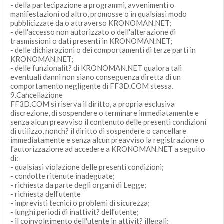
- della partecipazione a programmi, avvenimenti o
manifestazioni od altro, promosse o in qualsiasi modo
pubblicizzate da o attraverso KRONOMAN.NET;
- dell'accesso non autorizzato o dell'alterazione di
trasmissioni o dati presenti in KRONOMAN.NET;
- delle dichiarazioni o dei comportamenti di terze parti in
KRONOMAN.NET;
- delle funzionalit? di KRONOMAN.NET qualora tali
eventuali danni non siano conseguenza diretta di un
comportamento negligente di FF3D.COM stessa.
9.Cancellazione
FF3D.COM si riserva il diritto, a propria esclusiva
discrezione, di sospendere o terminare immediatamente e
senza alcun preavviso il contenuto delle presenti condizioni
di utilizzo, nonch? il diritto di sospendere o cancellare
immediatamente e senza alcun preavviso la registrazione o
l'autorizzazione ad accedere a KRONOMAN.NET a seguito
di:
- qualsiasi violazione delle presenti condizioni;
- condotte ritenute inadeguate;
- richiesta da parte degli organi di Legge;
- richiesta dell'utente
- imprevisti tecnici o problemi di sicurezza;
- lunghi periodi di inattivit? dell'utente;
- il coinvolgimento dell'utente in attivit? illegali;