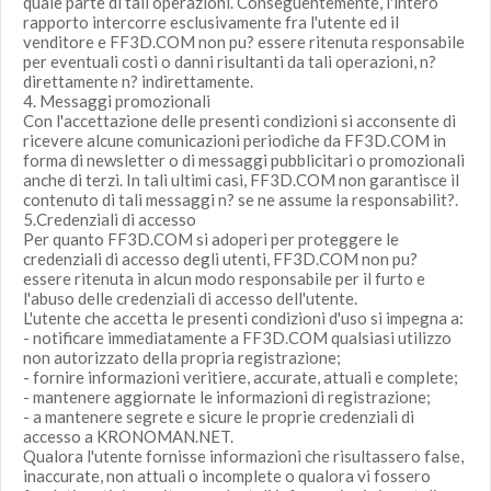
quale parte di tali operazioni. Conseguentemente, l'intero
rapporto intercorre esclusivamente fra l'utente ed il
venditore e FF3D.COM non pu? essere ritenuta responsabile
per eventuali costi o danni risultanti da tali operazioni, n?
direttamente n? indirettamente.
4. Messaggi promozionali
Con l'accettazione delle presenti condizioni si acconsente di
ricevere alcune comunicazioni periodiche da FF3D.COM in
forma di newsletter o di messaggi pubblicitari o promozionali
anche di terzi. In tali ultimi casi, FF3D.COM non garantisce il
contenuto di tali messaggi n? se ne assume la responsabilit?.
5.Credenziali di accesso
Per quanto FF3D.COM si adoperi per proteggere le
credenziali di accesso degli utenti, FF3D.COM non pu?
essere ritenuta in alcun modo responsabile per il furto e
l'abuso delle credenziali di accesso dell'utente.
L'utente che accetta le presenti condizioni d'uso si impegna a:
- notificare immediatamente a FF3D.COM qualsiasi utilizzo
non autorizzato della propria registrazione;
- fornire informazioni veritiere, accurate, attuali e complete;
- mantenere aggiornate le informazioni di registrazione;
- a mantenere segrete e sicure le proprie credenziali di
accesso a KRONOMAN.NET.
Qualora l'utente fornisse informazioni che risultassero false,
inaccurate, non attuali o incomplete o qualora vi fossero