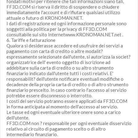
fondati motivi per ritenere che tali informazioni siano tali,
FF3D.COM si riserva il diritto di sospendere o chiudere
immediatamente l'account e di rifiutare qualsiasi utilizzo
attuale o futuro di KRONOMAN.NET.
I dati di registrazione ed ogni informazione personale sono
soggetti alla politica per la privacy di FF3D.COM
consultabile sul sito Internetwww.KRONOMAN.NET.net .
6. Tariffe e fatturazione
Qualora si desiderasse accedere ed usufruire dei servizi a
pagamento con carta di credito o altre modalit?
espressamente selezionate dall'utente, si autorizza la societ?
organizzatrice dell' evento oggetto di iscrizione ad
addebitare sulla carta di credito o su altro strumento
finanziario indicato dall'utente tutti i costi relativi. E'
responsabilit? dell'utente notificare eventuali modifiche o
decadenze della propria carta di credito o di altro strumento
finanziario prescelto. In caso contrario l'accesso al servizio
potrebbe essere disconnesso o interrotto.
I costi del servizio potranno essere applicati da FF3D.COM
in forma anticipata al momento dell'accesso al servizio.
Le tasse ed ogni eventuale ulteriore onere sono a carico
dell'utente.
FF3D.COM non ? responsabile per ogni eventuale disservizio
relativo al circuito di pagamento scelto o di altro
intermediario finanziario.