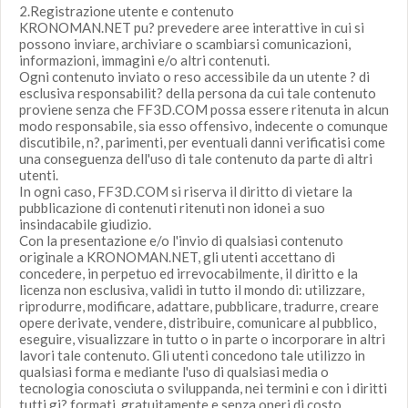
2.Registrazione utente e contenuto
KRONOMAN.NET pu? prevedere aree interattive in cui si
possono inviare, archiviare o scambiarsi comunicazioni,
informazioni, immagini e/o altri contenuti.
Ogni contenuto inviato o reso accessibile da un utente ? di
esclusiva responsabilit? della persona da cui tale contenuto
proviene senza che FF3D.COM possa essere ritenuta in alcun
modo responsabile, sia esso offensivo, indecente o comunque
discutibile, n?, parimenti, per eventuali danni verificatisi come
una conseguenza dell'uso di tale contenuto da parte di altri
utenti.
In ogni caso, FF3D.COM si riserva il diritto di vietare la
pubblicazione di contenuti ritenuti non idonei a suo
insindacabile giudizio.
Con la presentazione e/o l'invio di qualsiasi contenuto
originale a KRONOMAN.NET, gli utenti accettano di
concedere, in perpetuo ed irrevocabilmente, il diritto e la
licenza non esclusiva, validi in tutto il mondo di: utilizzare,
riprodurre, modificare, adattare, pubblicare, tradurre, creare
opere derivate, vendere, distribuire, comunicare al pubblico,
eseguire, visualizzare in tutto o in parte o incorporare in altri
lavori tale contenuto. Gli utenti concedono tale utilizzo in
qualsiasi forma e mediante l'uso di qualsiasi media o
tecnologia conosciuta o sviluppanda, nei termini e con i diritti
tutti gi? formati, gratuitamente e senza oneri di costo.