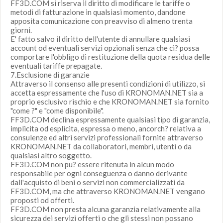
FF3D.COM si riserva il diritto di modificare le tariffe o
metodi di fatturazione in qualsiasi momento, dandone
apposita comunicazione con preavviso di almeno trenta
giorni.
E' fatto salvo il diritto dell'utente di annullare qualsiasi
account od eventuali servizi opzionali senza che ci? possa
comportare l'obbligo di restituzione della quota residua delle
eventuali tariffe prepagate.
7.Esclusione di garanzie
Attraverso il consenso alle presenti condizioni di utilizzo, si
accetta espressamente che l'uso di KRONOMAN.NET sia a
proprio esclusivo rischio e che KRONOMAN.NET sia fornito
"come ?" e "come disponibile".
FF3D.COM declina espressamente qualsiasi tipo di garanzia,
implicita od esplicita, espressa o meno, ancorch? relativa a
consulenze ed altri servizi professionali fornite attraverso
KRONOMAN.NET da collaboratori, membri, utenti o da
qualsiasi altro soggetto.
FF3D.COM non pu? essere ritenuta in alcun modo
responsabile per ogni conseguenza o danno derivante
dall'acquisto di beni o servizi non commercializzati da
FF3D.COM, ma che attraverso KRONOMAN.NET vengano
proposti od offerti.
FF3D.COM non presta alcuna garanzia relativamente alla
sicurezza dei servizi offerti o che gli stessi non possano