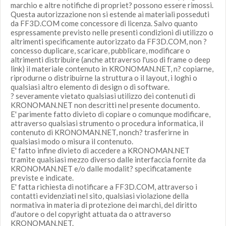
marchio e altre notifiche di propriet? possono essere rimossi.
Questa autorizzazione non si estende ai materiali posseduti
da FF3D.COM come concessore di licenza. Salvo quanto
espressamente previsto nelle presenti condizioni di utilizzo o
altrimenti specificamente autorizzato da FF3D.COM, non ?
concesso duplicare, scaricare, pubblicare, modificare o
altrimenti distribuire (anche attraverso l'uso di frame o deep
link) il materiale contenuto in KRONOMAN.NET, n? copiarne,
riprodurne o distribuirne la struttura o il layout, i loghi o
qualsiasi altro elemento di design o di software.
? severamente vietato qualsiasi utilizzo dei contenuti di
KRONOMAN.NET non descritti nel presente documento.
E' parimente fatto divieto di copiare o comunque modificare,
attraverso qualsiasi strumento o procedura informatica, il
contenuto di KRONOMAN.NET, nonch? trasferirne in
qualsiasi modo o misura il contenuto.
E' fatto infine divieto di accedere a KRONOMAN.NET
tramite qualsiasi mezzo diverso dalle interfaccia fornite da
KRONOMAN.NET e/o dalle modalit? specificatamente
previste e indicate.
E' fatta richiesta di notificare a FF3D.COM, attraverso i
contatti evidenziati nel sito, qualsiasi violazione della
normativa in materia di protezione dei marchi, del diritto
d'autore o del copyright attuata da o attraverso
KRONOMAN.NET.