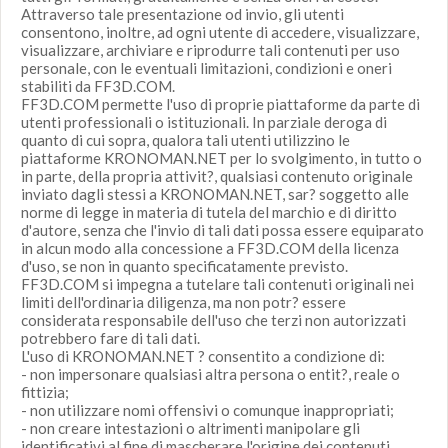
Attraverso tale presentazione od invio, gli utenti
consentono, inoltre, ad ogni utente di accedere, visualizzare,
visualizzare, archiviare e riprodurre tali contenuti per uso
personale, con le eventuali limitazioni, condizioni e oneri
stabiliti da FF3D.COM.
FF3D.COM permette l'uso di proprie piattaforme da parte di
utenti professionali o istituzionali. In parziale deroga di
quanto di cui sopra, qualora tali utenti utilizzino le
piattaforme KRONOMAN.NET per lo svolgimento, in tutto o
in parte, della propria attivit?, qualsiasi contenuto originale
inviato dagli stessi a KRONOMAN.NET, sar? soggetto alle
norme di legge in materia di tutela del marchio e di diritto
d'autore, senza che l'invio di tali dati possa essere equiparato
in alcun modo alla concessione a FF3D.COM della licenza
d'uso, se non in quanto specificatamente previsto.
FF3D.COM si impegna a tutelare tali contenuti originali nei
limiti dell'ordinaria diligenza, ma non potr? essere
considerata responsabile dell'uso che terzi non autorizzati
potrebbero fare di tali dati.
L'uso di KRONOMAN.NET ? consentito a condizione di:
- non impersonare qualsiasi altra persona o entit?, reale o
fittizia;
- non utilizzare nomi offensivi o comunque inappropriati;
- non creare intestazioni o altrimenti manipolare gli
identificativi al fine di mascherare l'origine dei contenuti