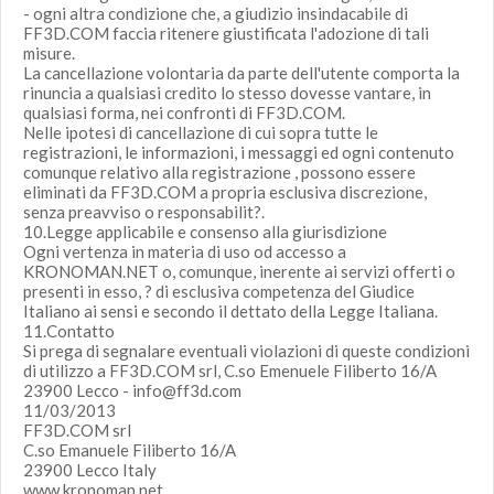
- ogni altra condizione che, a giudizio insindacabile di
FF3D.COM faccia ritenere giustificata l'adozione di tali
misure.
La cancellazione volontaria da parte dell'utente comporta la
rinuncia a qualsiasi credito lo stesso dovesse vantare, in
qualsiasi forma, nei confronti di FF3D.COM.
Nelle ipotesi di cancellazione di cui sopra tutte le
registrazioni, le informazioni, i messaggi ed ogni contenuto
comunque relativo alla registrazione , possono essere
eliminati da FF3D.COM a propria esclusiva discrezione,
senza preavviso o responsabilit?.
10.Legge applicabile e consenso alla giurisdizione
Ogni vertenza in materia di uso od accesso a
KRONOMAN.NET o, comunque, inerente ai servizi offerti o
presenti in esso, ? di esclusiva competenza del Giudice
Italiano ai sensi e secondo il dettato della Legge Italiana.
11.Contatto
Si prega di segnalare eventuali violazioni di queste condizioni
di utilizzo a FF3D.COM srl, C.so Emenuele Filiberto 16/A
23900 Lecco -
info@ff3d.com
11/03/2013
FF3D.COM srl
C.so Emanuele Filiberto 16/A
23900 Lecco Italy
www.kronoman.net