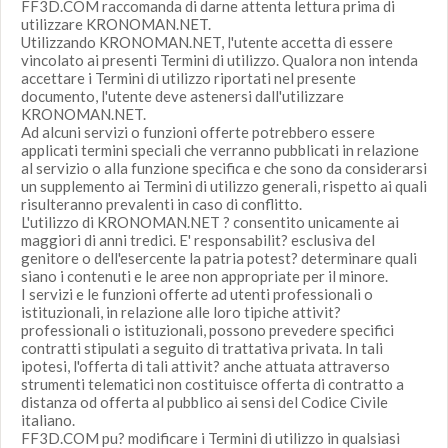
FF3D.COM raccomanda di darne attenta lettura prima di
utilizzare KRONOMAN.NET.
Utilizzando KRONOMAN.NET, l'utente accetta di essere
vincolato ai presenti Termini di utilizzo. Qualora non intenda
accettare i Termini di utilizzo riportati nel presente
documento, l'utente deve astenersi dall'utilizzare
KRONOMAN.NET.
Ad alcuni servizi o funzioni offerte potrebbero essere
applicati termini speciali che verranno pubblicati in relazione
al servizio o alla funzione specifica e che sono da considerarsi
un supplemento ai Termini di utilizzo generali, rispetto ai quali
risulteranno prevalenti in caso di conflitto.
L'utilizzo di KRONOMAN.NET ? consentito unicamente ai
maggiori di anni tredici. E' responsabilit? esclusiva del
genitore o dell'esercente la patria potest? determinare quali
siano i contenuti e le aree non appropriate per il minore.
I servizi e le funzioni offerte ad utenti professionali o
istituzionali, in relazione alle loro tipiche attivit?
professionali o istituzionali, possono prevedere specifici
contratti stipulati a seguito di trattativa privata. In tali
ipotesi, l'offerta di tali attivit? anche attuata attraverso
strumenti telematici non costituisce offerta di contratto a
distanza od offerta al pubblico ai sensi del Codice Civile
italiano.
FF3D.COM pu? modificare i Termini di utilizzo in qualsiasi