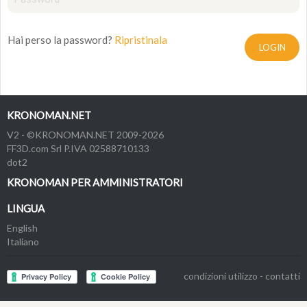
Hai perso la password?
Ripristinala
LOGIN
KRONOMAN.NET
V2 - ©KRONOMAN.NET 2009-2026
FF3D.com Srl P.IVA 02588710133
dot2
KRONOMAN PER AMMINISTRATORI
LINGUA
English
Italiano
condizioni utilizzo
-
contatti